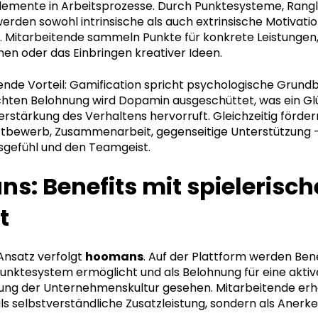
Elemente in Arbeitsprozesse. Durch Punktesysteme, Rangl
rden sowohl intrinsische als auch extrinsische Motivati
 Mitarbeitende sammeln Punkte für konkrete Leistungen,
nen oder das Einbringen kreativer Ideen.
nde Vorteil: Gamification spricht psychologische Grundb
ichten Belohnung wird Dopamin ausgeschüttet, was ein Gl
erstärkung des Verhaltens hervorruft. Gleichzeitig förder
tbewerb, Zusammenarbeit, gegenseitige Unterstützung 
gefühl und den Teamgeist.
s: Benefits mit spielerisc
t
nsatz verfolgt
hoomans
.
Auf der Plattform werden Bene
Punktesystem ermöglicht und als Belohnung für eine aktiv
ung der Unternehmenskultur gesehen. Mitarbeitende erha
als selbstverständliche Zusatzleistung, sondern als Anerke