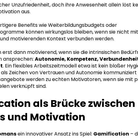
icher Unzufriedenheit, doch ihre Anwesenheit allein löst k
tivation aus.
tigere Benefits wie Weiterbildungsbudgets oder
ogramme können wirkungslos bleiben, wenn sie nicht mi
n und motivierenden Kontext verbunden werden.
n erst dann motivierend, wenn sie die intrinsischen Bedürf
n ansprechen:
Autonomie, Kompetenz, Verbundenhei
it
. Ein flexibles Arbeitszeitmodell etwa ist kein bloßer Hy
 als Zeichen von Vertrauen und Autonomie kommuniziert 
sangebote werden zu echten Motivatoren, wenn sie mit p
elen verknüpft sind.
cation als Brücke zwischen
ts und Motivation
omans
ein innovativer Ansatz ins Spiel:
Gamification
– d