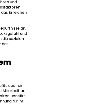
isten und
onsfaktoren
 das Erreichen
edürfnisse an.
ücksgefühl und
n die sozialen
– das
hem
fits über ein
e Mitarbeit an
lten Benefits
nnung für ihr