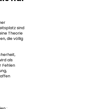
ner
itsplatz sind
eine Theorie
, die völlig
herheit,
ird als
r Fehlen
ung,
haffen
en :