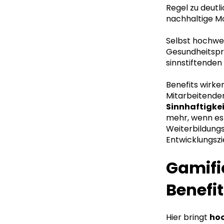
Regel zu deutl
nachhaltige Mo
Selbst hochwer
Gesundheitspr
sinnstiftende
Benefits wirke
Mitarbeitende
Sinnhaftigke
mehr, wenn es
Weiterbildung
Entwicklungszi
Gamifi
Benefi
Hier bringt
ho