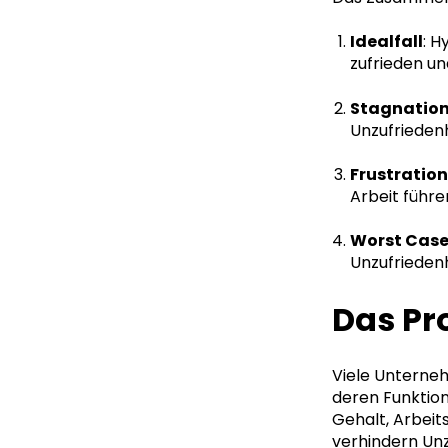
Idealfall
: H
zufrieden u
Stagnatio
Unzufriedenh
Frustration
Arbeit führ
Worst Cas
Unzufriedenh
Das Pr
Viele Unterneh
deren Funktion
Gehalt, Arbeit
verhindern Unzu