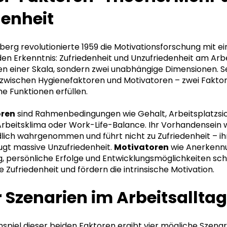
denheit
berg revolutionierte 1959 die Motivationsforschung mit ei
 Erkenntnis: Zufriedenheit und Unzufriedenheit am Arbe
en einer Skala, sondern zwei unabhängige Dimensionen. S
zwischen Hygienefaktoren und Motivatoren – zwei Faktoren
he Funktionen erfüllen.
oren
sind Rahmenbedingungen wie Gehalt, Arbeitsplatzsic
beitsklima oder Work-Life-Balance. Ihr Vorhandensein w
lich wahrgenommen und führt nicht zu Zufriedenheit – ih
gt massive Unzufriedenheit.
Motivatoren
wie Anerkenn
, persönliche Erfolge und Entwicklungsmöglichkeiten sc
 Zufriedenheit und fördern die intrinsische Motivation.
r Szenarien im Arbeitsalltag
iel dieser beiden Faktoren ergibt vier mögliche Szenari