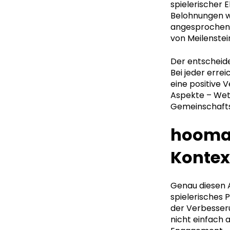
spielerischer 
Belohnungen we
angesprochen.
von Meilenstei
Der entscheide
Bei jeder erre
eine positive V
Aspekte – Wet
Gemeinschafts
hooman
Kontex
Genau diesen A
spielerisches 
der Verbesser
nicht einfach 