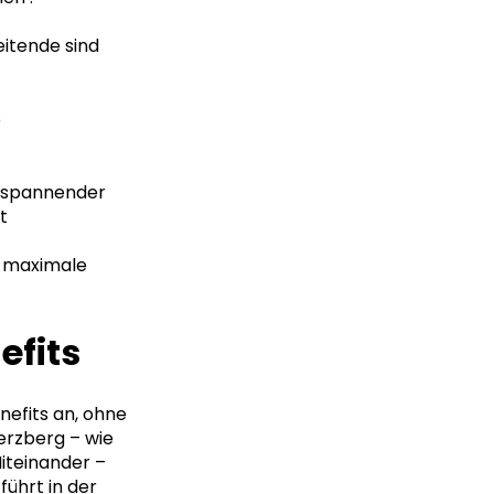
itende sind
e
z spannender
t
– maximale
efits
efits an, ohne
erzberg – wie
Miteinander –
führt in der