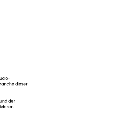
udio-
 manche dieser
 und der
ivieren.