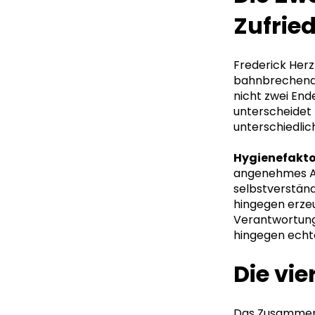
Zufrie
Frederick Herz
bahnbrechenden
nicht zwei End
unterscheidet 
unterschiedlic
Hygienefakt
angenehmes Ar
selbstverständ
hingegen erzeu
Verantwortung
hingegen echte
Die vie
Das Zusammensp