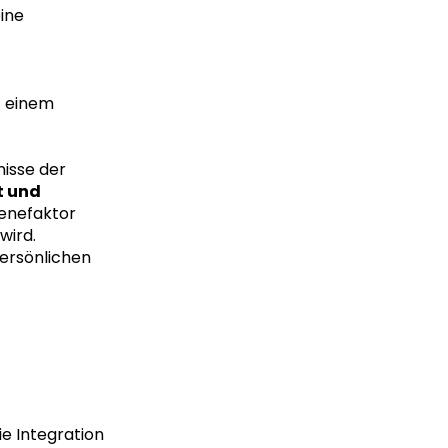
eine
t einem
nisse der
t und
gienefaktor
wird.
ersönlichen
ie Integration