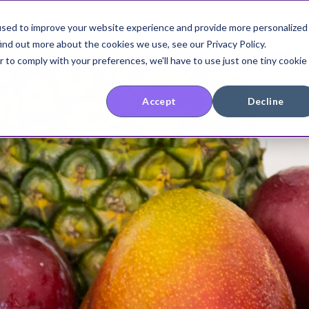
used to improve your website experience and provide more personalized
Wissen
Preise
Über uns
Konta
ind out more about the cookies we use, see our Privacy Policy.
r to comply with your preferences, we'll have to use just one tiny cookie
Accept
Decline