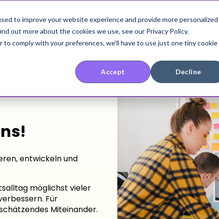
used to improve your website experience and provide more personalized
Wissen
Preise
Über uns
Konta
ind out more about the cookies we use, see our Privacy Policy.
r to comply with your preferences, we'll have to use just one tiny cookie
Accept
Decline
ns!
eren, entwickeln und
salltag möglichst vieler
verbessern. Für
tschätzendes Miteinander.