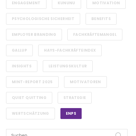
ENGAGEMENT
KUNUNU
MOTIVATION
PSYCHOLOGISCHE SICHERHEIT
BENEFITS
EMPLOYER BRANDING
FACHKRÄFTEMANGEL
GALLUP
HAYS-FACHKRÄFTEINDEX
INSIGHTS
LEISTUNGSKULTUR
MINT-REPORT 2025
MOTIVATOREN
QUIET QUITTING
STRATEGIE
WERTSCHÄTZUNG
ENPS