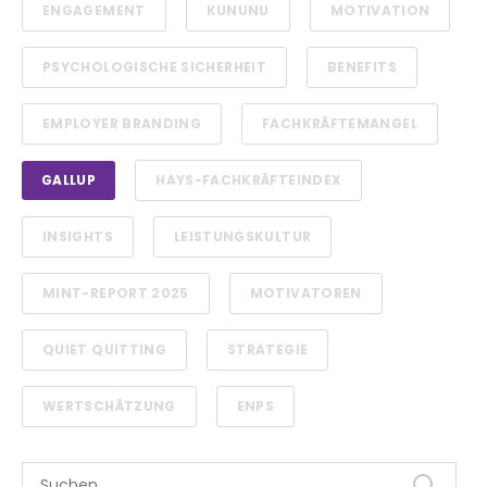
ENGAGEMENT
KUNUNU
MOTIVATION
PSYCHOLOGISCHE SICHERHEIT
BENEFITS
EMPLOYER BRANDING
FACHKRÄFTEMANGEL
GALLUP
HAYS-FACHKRÄFTEINDEX
INSIGHTS
LEISTUNGSKULTUR
MINT-REPORT 2025
MOTIVATOREN
QUIET QUITTING
STRATEGIE
WERTSCHÄTZUNG
ENPS