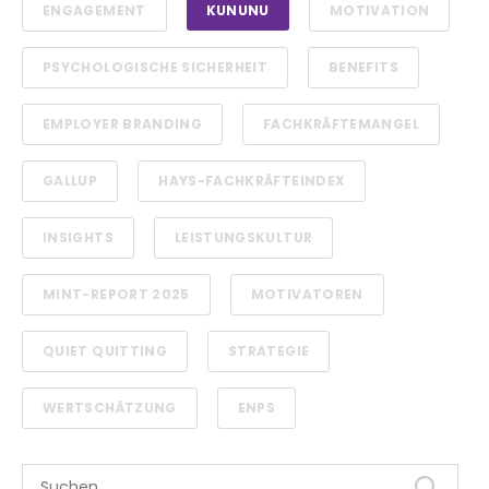
ENGAGEMENT
KUNUNU
MOTIVATION
PSYCHOLOGISCHE SICHERHEIT
BENEFITS
EMPLOYER BRANDING
FACHKRÄFTEMANGEL
GALLUP
HAYS-FACHKRÄFTEINDEX
INSIGHTS
LEISTUNGSKULTUR
MINT-REPORT 2025
MOTIVATOREN
QUIET QUITTING
STRATEGIE
WERTSCHÄTZUNG
ENPS