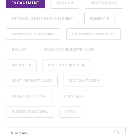
ENGAGEMENT
KUNUNU
MOTIVATION
PSYCHOLOGISCHE SICHERHEIT
BENEFITS
EMPLOYER BRANDING
FACHKRÄFTEMANGEL
GALLUP
HAYS-FACHKRÄFTEINDEX
INSIGHTS
LEISTUNGSKULTUR
MINT-REPORT 2025
MOTIVATOREN
QUIET QUITTING
STRATEGIE
WERTSCHÄTZUNG
ENPS